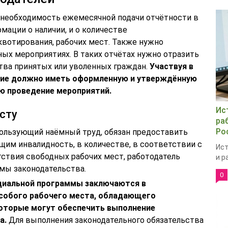
необходимость ежемесячной подачи отчётности в
мации о наличии, и о количестве
квотирования, рабочих мест. Также нужно
ых мероприятиях. В таких отчётах нужно отразить
ва принятых или уволенных граждан.
Участвуя в
тие должно иметь оформленную и утверждённую
 проведение мероприятий.
Ис
сту
ра
Ро
ользующий наёмный труд, обязан предоставить
им инвалидность, в количестве, в соответствии с
Ист
тствия свободных рабочих мест, работодатель
и р
рмы законодательства.
0
циальной программы заключаются в
собого рабочего места, обладающего
которые могут обеспечить выполнение
а.
Для выполнения законодательного обязательства