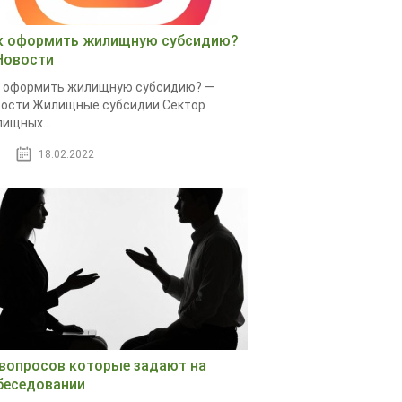
к оформить жилищную субсидию?
Новости
 оформить жилищную субсидию? —
ости Жилищные субсидии Сектор
ищных...
18.02.2022
 вопросов которые задают на
беседовании