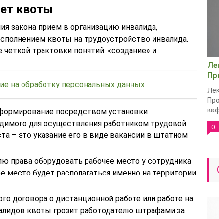
чет квоты
ния закона прием в организацию инвалида,
 исполнением квоты на трудоустройство инвалида.
е четкой трактовки понятий: «создание» и
Ле
Пр
сие на обработку персональных данных
Лек
Пр
каф
о формирование посредством установки
одимого для осуществления работником трудовой
0
та – это указание его в виде вакансии в штатном
лю права оборудовать рабочее место у сотрудника
чее место будет располагаться именно на территории
го договора о дистанционной работе или работе на
валидов квоты грозит работодателю штрафами за