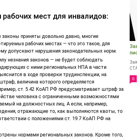
 рабочих мест для инвалидов:
е законы приняты довольно давно, многие
отируемых рабочих местах — что это такое, для
За
тому допускают нарушения законодательных норм.
пи
илу незнания законов — не будет соблюдать
Зая
ндирующих с ними региональных НПА в части
СТ
выяснится в ходе проверки трудинспекции, на
0
траф, величина которого определяется
ример, ст. 5.42 КоАП РФ предусматривает штраф за
ойстве человека с ограниченными возможностями
ваемый на должностных лиц. А если, например,
едения, отражающие то, как выполняются квоты, то
тветствии с положениями ст. 19.7 КоАП РФ на
трены нормами региональных законов. Кроме того,