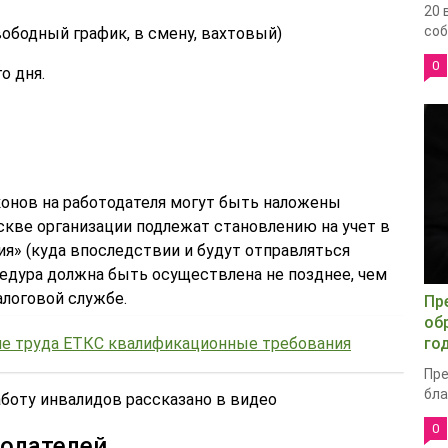
20 
соб
ободный график, в смену, вахтовый)
0
о дня.
конов на работодателя могут быть наложены
скве организации подлежат становлению на учет в
я» (куда впоследствии и будут отправляться
цедура должна быть осуществлена не позднее, чем
алоговой службе.
Пр
об
не труда ЕТКС квалификационные требования
го
Пре
бла
аботу инвалидов рассказано в видео
0
тодателей