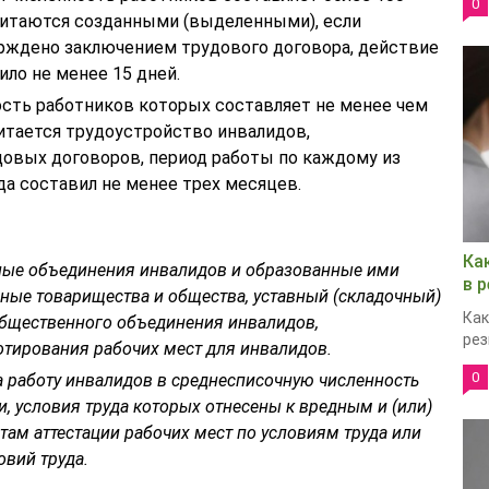
0
считаются созданными (выделенными), если
рждено заключением трудового договора, действие
ло не менее 15 дней.
ость работников которых составляет не менее чем
итается трудоустройство инвалидов,
овых договоров, период работы по каждому из
да составил не менее трех месяцев.
Ка
ные объединения инвалидов и образованные ими
в 
нные товарищества и общества, уставный (складочный)
Как
общественного объединения инвалидов,
рез
отирования рабочих мест для инвалидов.
0
а работу инвалидов в среднесписочную численность
, условия труда которых отнесены к вредным и (или)
там аттестации рабочих мест по условиям труда или
овий труда.