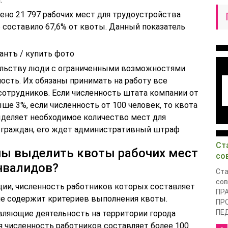
ено 21 797 рабочих мест для трудоустройства
то составило 67,6% от квоты. Данный показатель
антъ / купить фото
ельству люди с ограниченными возможностями
ость. Их обязаны принимать на работу все
сотрудников. Если численность штата компании от
ыше 3%, если численность от 100 человек, то квота
выделяет необходимое количество мест для
 граждан, его ждет административный штраф
Ст
ны выделить квоты рабочих мест
со
нвалидов?
Ста
сов
ции, численность работников которых составляет
ПР
 не содержит критериев выполнения квоты.
ПР
ПЕД
вляющие деятельность на территории города
я численность работников составляет более 100