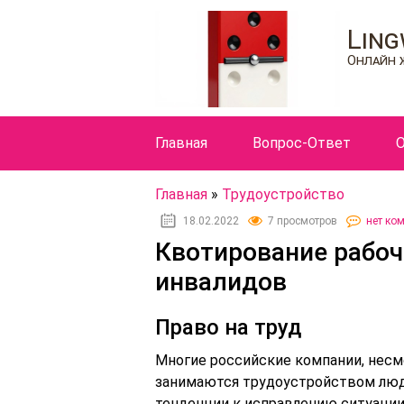
Ling
Онлайн 
Главная
Вопрос-Ответ
О
Главная
»
Трудоустройство
18.02.2022
7 просмотров
нет ко
Квотирование рабоч
инвалидов
Право на труд
Многие российские компании, несмо
занимаются трудоустройством люд
тенденции к исправлению ситуации