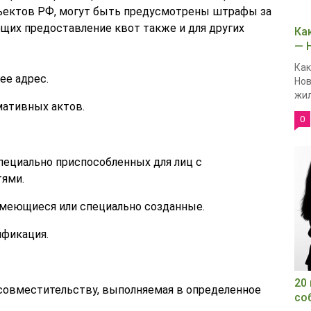
бъектов РФ, могут быть предусмотрены штрафы за
щих предоставление квот также и для других
Ка
— 
Как
ее адрес.
Нов
жил
ативных актов.
0
пециально приспособленных для лиц с
ями.
имеющиеся или специально созданные.
ификация.
20
 совместительству, выполняемая в определенное
со