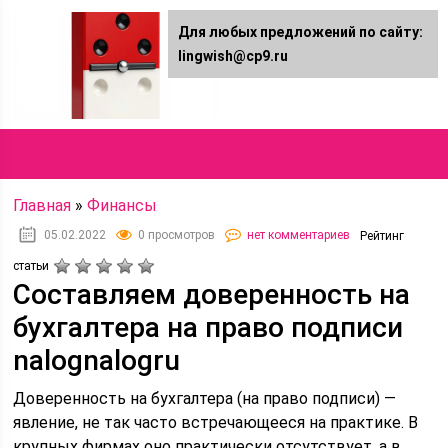
Для любых предложений по сайту:
Lingwish.ru
lingwish@cp9.ru
Онлайн журнал
Главная
»
Финансы
05.02.2022
0 просмотров
нет комментариев
Рейтинг
статьи
Составляем доверенность на
бухгалтера на право подписи
nalognalogru
Доверенность на бухгалтера (на право подписи) —
явление, не так часто встречающееся на практике. В
крупных фирмах оно практически отсутствует, а в